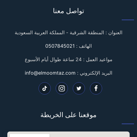
تواصل معنا
العنوان : المنطقة الشرقية - المملكة العربية السعودية
الهاتف :
0507845021
مواعيد العمل : 24 ساعة طوال أيام الأسبوع
البريد الإلكتروني :
info@elmoomtaz.com
تابعنا
تابعنا
تابعنا
تابعنا
على
على
على
على
موقعنا على الخريطة
فيسبوك
تويتر
انستغرام
تيك
توك