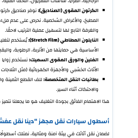
الزجاجية، المرايا، شاشات التلفزيون، التحف الفنية
الكرتون المقوى (الصناديق):
نوفر صناديق كرتوني
المطبخ، والأغراض الشخصية. نحرص على عدم ملء 
والغرفة التابع لها لتسهيل عملية الترتيب لاحقًا.
النايلون المطاطي (Stretch Film):
يُستخدم لتغلي
الأساسية هي حمايتها من الأتربة، الرطوبة، والبقع أ
الفلين والورق المقوى السميك:
نستخدم زوايا و
الأثاث الخشبي والأجهزة الكهربائية (مثل الثلاجا
بطانيات النقل المتخصصة:
للف القطع الثمينة وال
والاحتكاك أثناء السير.
هذا الاهتمام الفائق بجودة التغليف هو ما يجعلنا نتميز 
أسطول سيارات نقل مجهز “دينا نقل عفش 
لضمان نقل أثاثك في بيئة آمنة ومثالية، نمتلك أسطولًا ح