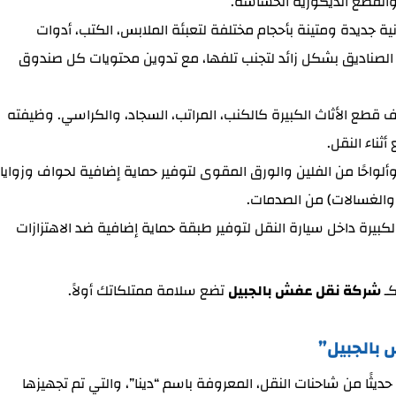
، والقطع الديكورية الحساسة.
ة جديدة ومتينة بأحجام مختلفة لتعبئة الملابس، الكتب، أدوات
الصناديق بشكل زائد لتجنب تلفها، مع تدوين محتويات كل صندوق
ف قطع الأثاث الكبيرة كالكنب، المراتب، السجاد، والكراسي. وظيفته
ثناء النقل.
ألواحًا من الفلين والورق المقوى لتوفير حماية إضافية لحواف وزوايا
ت والغسالات) من الصدمات.
كبيرة داخل سيارة النقل لتوفير طبقة حماية إضافية ضد الاهتزازات
كـ
شركة نقل عفش بالجبيل
تضع سلامة ممتلكاتك أولاً.
بالجبيل”
ديثًا من شاحنات النقل، المعروفة باسم “دينا”، والتي تم تجهيزها