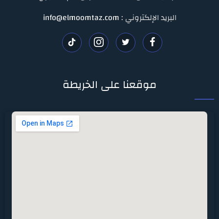
البريد الإلكتروني :
info@elmoomtaz.com
تابعنا
تابعنا
تابعنا
تابعنا
على
على
على
على
موقعنا على الخريطة
فيسبوك
تويتر
انستغرام
تيك
توك