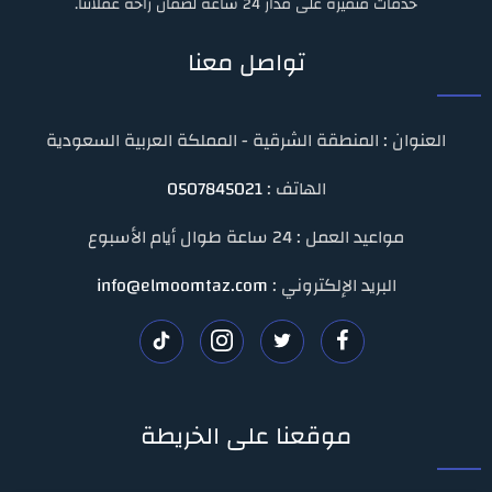
خدمات متميزة على مدار 24 ساعة لضمان راحة عملائنا.
تواصل معنا
العنوان : المنطقة الشرقية - المملكة العربية السعودية
الهاتف :
0507845021
مواعيد العمل : 24 ساعة طوال أيام الأسبوع
البريد الإلكتروني :
info@elmoomtaz.com
تابعنا
تابعنا
تابعنا
تابعنا
على
على
على
على
موقعنا على الخريطة
فيسبوك
تويتر
انستغرام
تيك