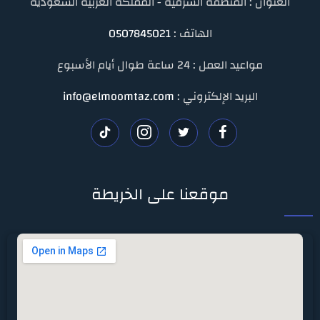
العنوان : المنطقة الشرقية - المملكة العربية السعودية
الهاتف :
0507845021
مواعيد العمل : 24 ساعة طوال أيام الأسبوع
البريد الإلكتروني :
info@elmoomtaz.com
تابعنا
تابعنا
تابعنا
تابعنا
على
على
على
على
موقعنا على الخريطة
فيسبوك
تويتر
انستغرام
تيك
توك