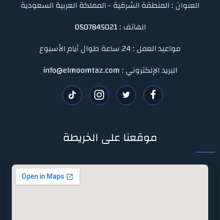
العنوان : المنطقة الشرقية - المملكة العربية السعودية
الهاتف :
0507845021
مواعيد العمل : 24 ساعة طوال أيام الأسبوع
البريد الإلكتروني :
info@elmoomtaz.com
تابعنا
تابعنا
تابعنا
تابعنا
على
على
على
على
موقعنا على الخريطة
فيسبوك
تويتر
انستغرام
تيك
توك