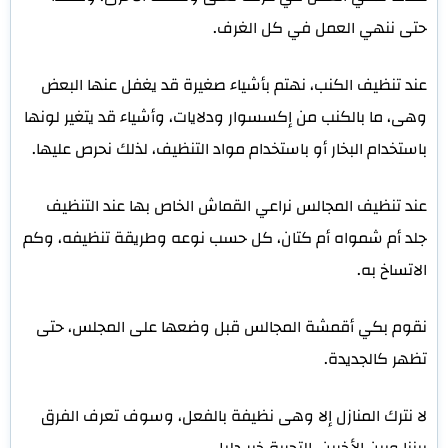
حتى ننهي العمل في كل الغرف.
عند تنظيف الكنب، نهتم بأشياء صغيرة قد يغفل عنها البعض
وهى، ما بالكنب من إكسسوار ودلايات، وأشياء قد يتغير لونها
باستخدام البخار أو باستخدام مواد التنظيف، لذلك نحرص عليها.
عند تنظيف المجالس نراعي القماش الخاص بها عند التنظيف
جلد أم شمواه أم كتان، كل حسب نوعه وطريقة تنظيفه، وكم
الاتساخ به.
نقوم بكي أقمشة المجالس قبل وضعها على المجلس، حتى
تظهر كالجديدة.
لا نترك المنازل إلا وهى نظيفة بالفعل، وسوف تعرف الفرق
بيننا وبين الأخرين، التجربة خير دليل.