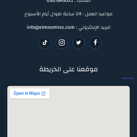
الهاتف :
0507845021
مواعيد العمل : 24 ساعة طوال أيام الأسبوع
البريد الإلكتروني :
info@elmoomtaz.com
تابعنا
تابعنا
تابعنا
تابعنا
على
على
على
على
موقعنا على الخريطة
فيسبوك
تويتر
انستغرام
تيك
توك