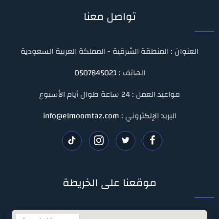
تواصل معنا
العنوان : المنطقة الشرقية - المملكة العربية السعودية
الهاتف :
0507845021
مواعيد العمل : 24 ساعة طوال أيام الأسبوع
البريد الإلكتروني :
info@elmoomtaz.com
تابعنا
تابعنا
تابعنا
تابعنا
على
على
على
على
موقعنا على الخريطة
فيسبوك
تويتر
انستغرام
تيك
توك