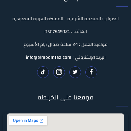
العنوان : المنطقة الشرقية - المملكة العربية السعودية
الهاتف :
0507845021
مواعيد العمل : 24 ساعة طوال أيام الأسبوع
البريد الإلكتروني :
info@elmoomtaz.com
تابعنا
تابعنا
تابعنا
تابعنا
على
على
على
على
موقعنا على الخريطة
فيسبوك
تويتر
انستغرام
تيك
توك